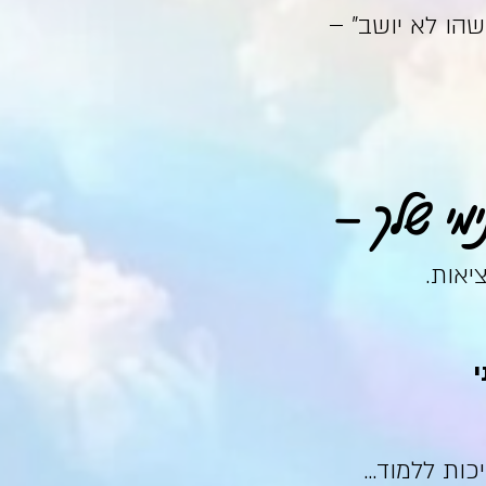
הו לא יושב" –
י שלך –
יאות.
י
ות ללמוד...