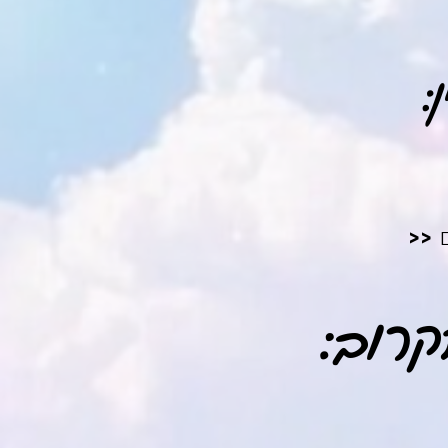
:
ם
<<
קרוב: