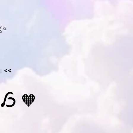
✨ 
>>
וא
🧡 כל 