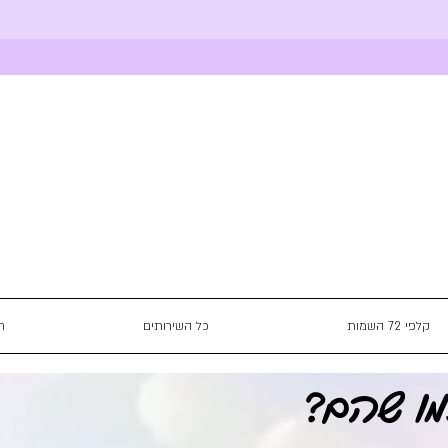
קלפי 72 השמות
כל השירותים
חנ
מו שהם?