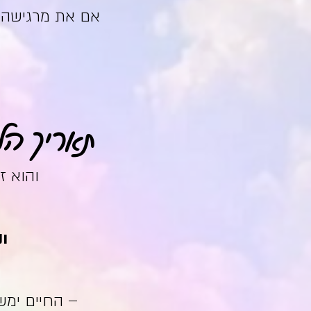
אם את מרגישה ת
תאריך הל
והוא 
ונ
– החיים ימשי