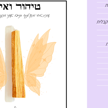
ת
קבלית
ת