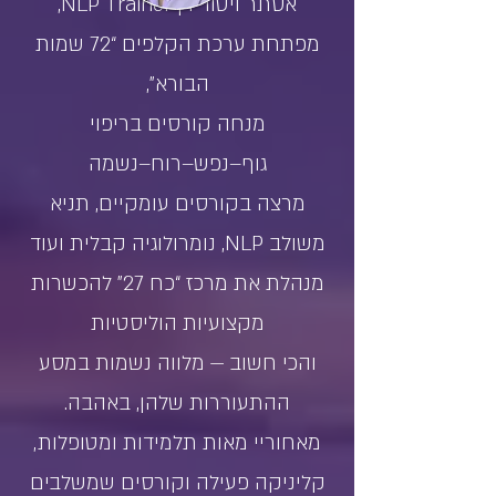
אסתר ויטוריו | NLP Trainer,
מפתחת ערכת הקלפים “72 שמות
הבורא”,
מנחה קורסים בריפוי
גוף–נפש–רוח–נשמה
מרצה בקורסים עומקיים, תניא
משולב NLP, נומרולוגיה קבלית ועוד
מנהלת את מרכז “כח 27” להכשרות
מקצועיות הוליסטיות
והכי חשוב — מלווה נשמות במסע
ההתעוררות שלהן, באהבה.
מאחוריי מאות תלמידות ומטופלות,
קליניקה פעילה וקורסים שמשלבים