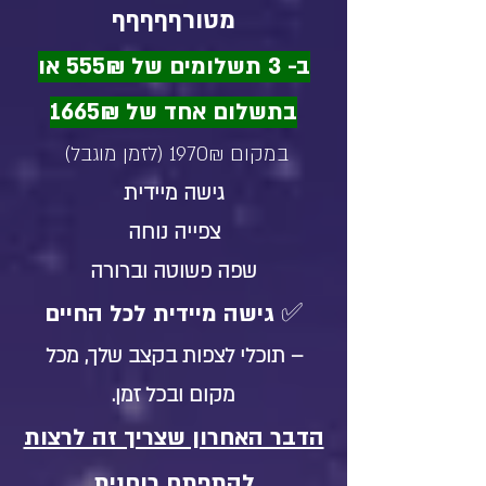
מטורףףףףף
ב- 3 תשלומים של 555₪ או
בתשלום אחד של 1665₪
במקום 1970₪ (לזמן מוגבל)
גישה מיידית
צפייה נוחה
שפה פשוטה וברורה
✅ גישה מיידית לכל החיים
– תוכלי לצפות בקצב שלך, מכל
מקום ובכל זמן.
הדבר האחרון שצריך זה לרצות
להתפתח רוחנית