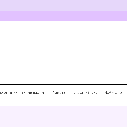
NLP - קורס
קלפי 72 השמות
חנות אונליין
מחשבון נומרולוגיה לאתגר ופיסג