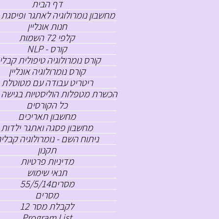
דף הבית
מחשבון נומרולוגיה לאתגר ופיסגת 
חנות אונליין
קלפי 72 השמות
NLP - קורס
קורס נומרולוגיה טיפולית קבלי
קורס נומרולוגיה אונליין
ריטריט עבודה עם מטוטלת
הכשרת מטפלות הוליסטיות בגישה 
כל הקורסים
ב
ח
מחשבון תאריכים
מחשבון פסגה ואתגר ילדות
ניתוח השם - נומרולוגיה קבלי
תקנון
מדיניות פרטיות
תנאי שימוש
גי
מסרים55/5/14
מסרים
הזמ
לקבלת מסר 12
Program List