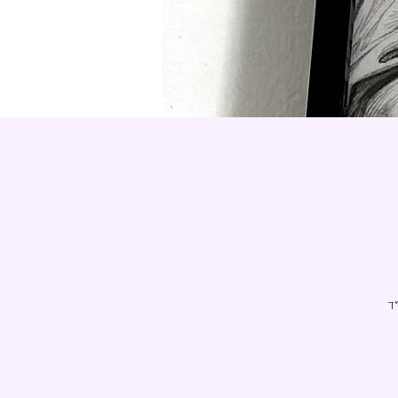
ד
א
ת