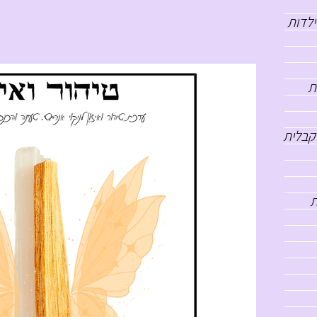
גודל A4 תקני (21.0 ס"מ x 29.7 ס"מ): הגודל הקלאסי והאידיאלי לתלייה על הקיר או לה
ילדות
על מדף בולט.
גודל 13x18 ס"מ: גודל ביניים מצוין ופופולרי מאוד, המתאים בול לשידות, מדפי ספרים או
שולחנות כתיבה.
ת
גודל 10x15 ס"מ (גודל גלויה): גודל קומפקטי ואינטימי, מושלם לשולחן העבודה, שידת הליל
או כפריט השראה אישי וקרוב.
קבלית
ירת מסגרת:
כל הגדלים זמינים לבחירה עם מסגרת איכותית בצבע שחור קלאסי או לב
נקי, המשתלבת באופן מושלם עם כל סגנון עיצוב.
ת
איכות הדפסה: ה
דפסה חדה וגבוהה ברזולוציה מקסימלית, השומרת על דיוק הפרטים
העדינים של הציור.
מור מקצועי
: המסגרת כוללת זכוכית מגינה לשמירה על איכות ההדפסה לאורך זמן, ומגיע
מוכנה לתלייה מיידית או להנחה במרחב.
ינו עכשיו, בחרו את הגודל ואת צבע המסגרת המדויקים עבורכם, והביאו את הברכה והא
של הצמח צדק אל המרחב שלכם.