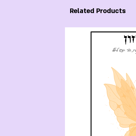
נחה
Related Products
ה
ן
ה
ור