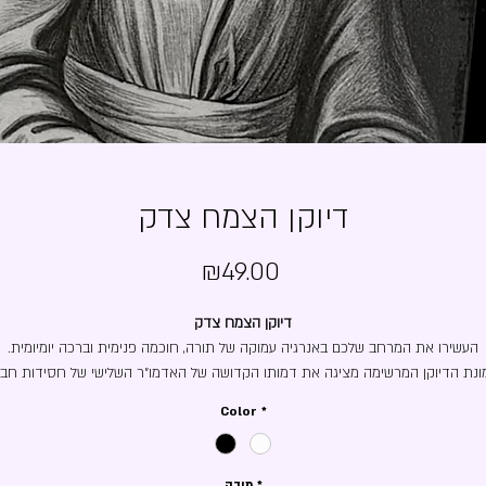
דיוקן הצמח צדק
Price
₪49.00
דיוקן הצמח צדק
העשירו את המרחב שלכם באנרגיה עמוקה של תורה, חוכמה פנימית וברכה יומיומית.
ונת הדיוקן המרשימה מציגה את דמותו הקדושה של האדמו"ר השלישי של חסידות חב"
רבי מנחם מענדל, המכונה ה'צמח צדק'.
Color
*
יוקן לוכד בצורה מעוררת השראה את מבטו הממוקד, דמותו האצילית היושבת על כיס
נהיגות וידו המונחת על ספר התורה עדות למפעל חייו העצום ששילב בין גאונות הלכתי
לעומק תורת החסידות.
*
מידה