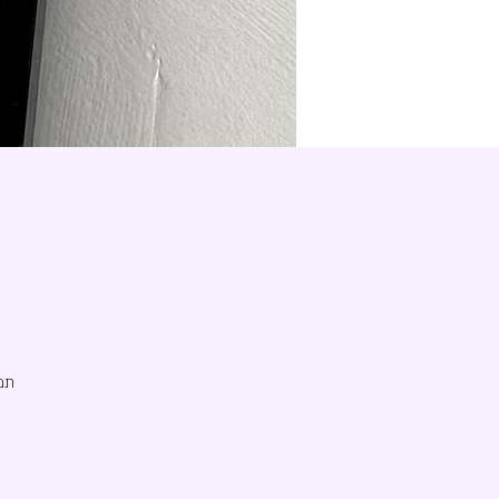
תמ
הד
המ