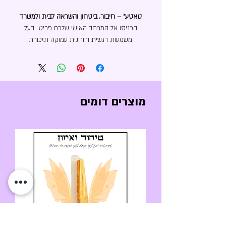
טאטע" – חיבור, ביטחון והשראה לבית ולמשרד
הכניסו אל המרחב האישי שלכם פריט בעל
משמעות רגשית ורוחנית עמוקה תזכורת
יומיומית
לחיבור הישיר עם הבורא.
התמונה מציגה את המילה המרגשת "טאטע"
(אבא ביידיש) בפונט מסורתי, בולט ומלא
נוכחות. בעולם החסידות והרוחניות, הקריאה
"טאטע" מייצגת את החיבור הכי אינטימי, קרוב
מוצרים דומים
ואוהב אל בורא עולם פנייה פשוטה של בן אל
אביו, ללא מחיצות, המביאה איתה תחושת
ביטחון, הגנה ושלווה פנימית.
העיצוב המינימליסטי והנקי בשחור-לבן מעניק
למילה העוצמתית הזו מראה מודרני, אלגנטי
ויוקרתי.
התמונה משתלבת באופן מושלם בכל סגנון
עיצוב ומשמשת כתזכורת ויזואלית יומיומית לכך
שאנחנו לעולם לא לבד, ושיש מי שמקשיב, שומר
ומכוון אותנו בכל רגע.