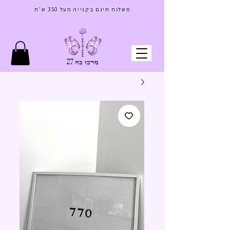
בס"ד
משלוח חינם בקנייה מעל 350 ש״ח