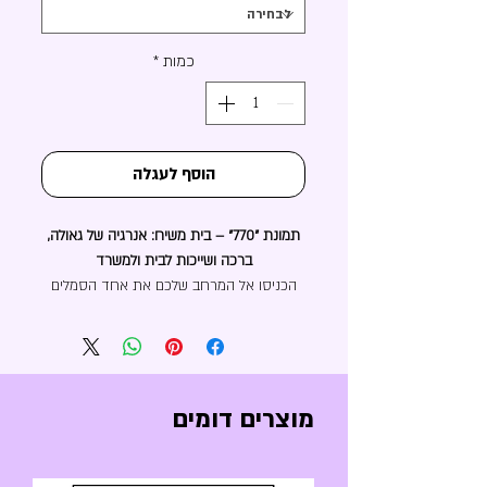
כמות
*
הוסף לעגלה
תמונת "770" – בית משיח: אנרגיה של גאולה,
ברכה ושייכות לבית ולמשרד
הכניסו אל המרחב שלכם את אחד הסמלים
המזוהים, העוצמתיים והאהובים ביותר בעולם
הרוח והחסידות – מספר המייצג מרכז עולמי
של אור, נתינה וברכה בלתי פוסקת.
התמונה מציגה את המספר המיתולוגי "770"
בעיצוב מינימליסטי, נקי ומלא נוכחות. 770 הוא
מוצרים דומים
מספר הבית של מרכז חב"ד העולמי בניו יורק
(קראון הייטס, ברוקלין) – מקום מושבו של הרבי
מלובביץ'.